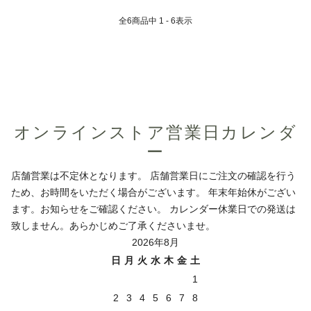
全
6
商品中
1 - 6
表示
オンラインストア営業日カレンダ
ー
店舗営業は不定休となります。 店舗営業日にご注文の確認を行う
ため、お時間をいただく場合がございます。 年末年始休がござい
ます。お知らせをご確認ください。 カレンダー休業日での発送は
致しません。あらかじめご了承くださいませ。
2026年8月
日
月
火
水
木
金
土
1
2
3
4
5
6
7
8