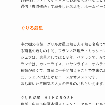
通信「珈琲物語」で紹介した名店を、ホームペー
ぐりる彦星
中の棚の老舗、グリル彦星は知る人ぞ知る名店で
る南北の通りの中間、フランス料理ラ・ミッショ
シェフは、彦星としては１８年、ベテランで、か
ランチは、カレーライス、ハヤシライス、オムラ
種類が多くて、野菜に一手間加えることで本来の
に、シェフのおまかせコースがオススメです。
落ち着いた雰囲気の大人の洋食のお店といえます
ぐりる 彦星 ＨＩＫＯＢＯＳＨＩ
住所：広島市中区本通り１－２１ ダルニービル