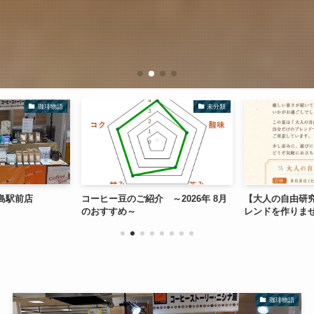
珈琲物語
未分類
島駅前店
コーヒー豆のご紹介 ～2026年 8月
【大人の自由研
のおすすめ～
レンドを作りま
珈琲物語